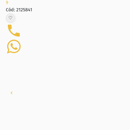
9
Cód: 2125841
♡