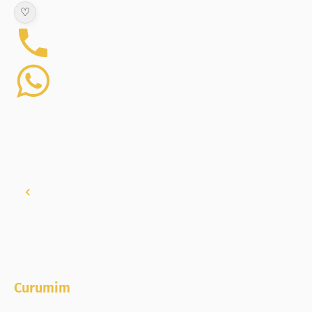
♡
Curumim
,