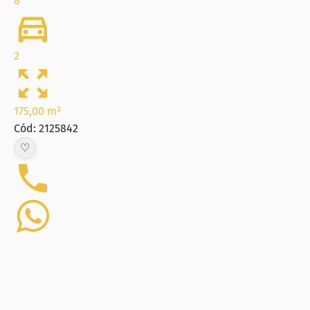
8
2
175,00 m²
Cód: 2125842
♡