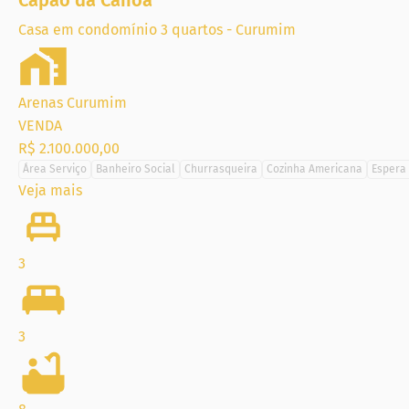
Capão da Canoa
Casa em condomínio 3 quartos - Curumim
Arenas Curumim
VENDA
R$ 2.100.000,00
Área Serviço
Banheiro Social
Churrasqueira
Cozinha Americana
Espera 
Veja mais
3
3