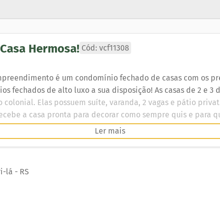
 Casa Hermosa
!
Cód: vcf11308
mpreendimento é um condomínio fechado de casas com os pre
os fechados de alto luxo a sua disposição! As casas de 2 e 3 
 colonial. Elas possuem suíte, varanda, 2 vagas e pátio priva
 recebe a casa pronta para decorar como sempre quis e para qu
o de festas, espaço kids, lareira, gourmeteria, bar, lan house
Ler mais
apiche com lounge e lareira. Playground ao ar livre. INFRAES
campo de futebol, quadra poliesportiva, fitness center comp
A área do condomínio é fechada e possui segurança 24 horas c
i-lá
-
RS
io tem um paradouro à beira-mar com tudo o que é preciso 
r. Entre as facilidades exclusivas para proprietários estão c
r.