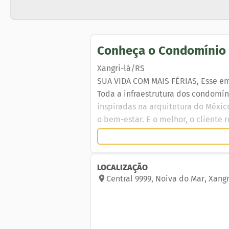
Conheça o
Condomínio
Xangri-lá/RS
SUA VIDA COM MAIS FÉRIAS, Esse e
Toda a infraestrutura dos condomíni
inspiradas na arquitetura do México
o bem-estar. E o melhor, o cliente
aproveitar. Clube completo com salã
escorregador. Lago ornamental e tr
cobertas com bar e churrasqueira, 
LOCALIZAÇÃO
faxineira e baby-sitter.SEGURANÇA:
Central
9999
,
Noiva do Mar
,
Xangr
PARADOURO À BEIRA MAR:O condomín
praia apenas a vontade de aproveita
lounge, espaço kids e serviço de ba