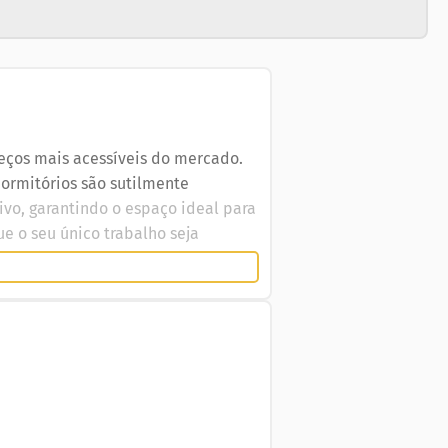
ços mais acessíveis do mercado.
dormitórios são sutilmente
tivo, garantindo o espaço ideal para
e o seu único trabalho seja
. Piscina com prainha, raia e
TRUTURA: Quadras de tênis de saibro
leto.SERVIÇOS PAY-PER-USE:Copeira,
om portaria e rondas o ano inteiro.
para que as pessoas levem para a
adeiras, guarda-sóis, banheiros,