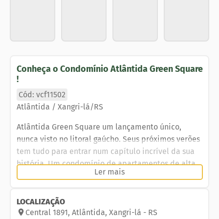
Conheça o
Condomínio Atlântida Green Square
!
Cód: vcf11502
Atlântida / Xangri-lá/RS
Atlântida Green Square um lançamento único,
nunca visto no litoral gaúcho. Seus próximos verões
tem tudo para entrar num capítulo incrível da sua
história. Um condomínio de apartamentos de alta
Ler mais
classe com mordomias exclusivas no sistema pay
per use. Concierge, camareiras e serviços de
alimentação at home ou no salão de festas serão
LOCALIZAÇÃO
apenas alguns dos privilégios dos moradores. Um
Central
1891
,
Atlântida
,
Xangri-lá
-
RS