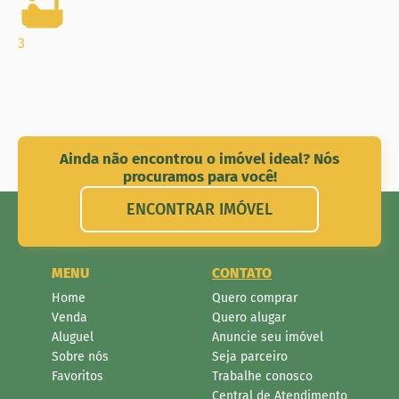
3
Ainda não encontrou o imóvel ideal? Nós
procuramos para você!
ENCONTRAR IMÓVEL
MENU
CONTATO
Home
Quero comprar
Venda
Quero alugar
Aluguel
Anuncie seu imóvel
Sobre nós
Seja parceiro
Favoritos
Trabalhe conosco
Central de Atendimento