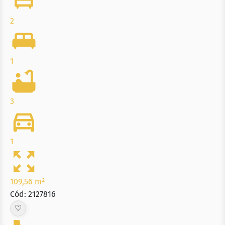
2
1
3
1
109,56 m²
Cód: 2127816
♡