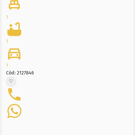
1
1
1
Cód: 2127846
♡