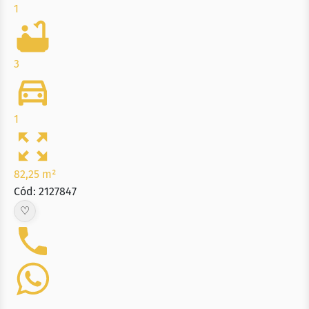
1
3
1
82,25 m²
Cód: 2127847
♡