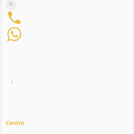
♡
Centro
,