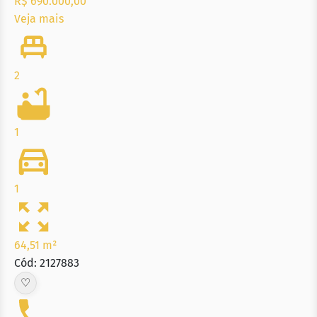
R$ 690.000,00
Veja mais
2
1
1
64,51 m²
Cód: 2127883
♡