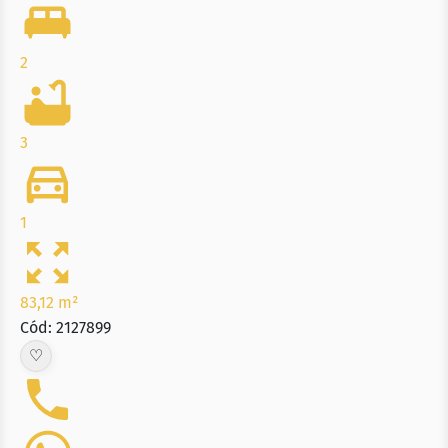
2
3
1
83,12 m²
Cód: 2127899
♡