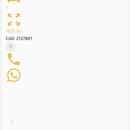
1
75,15 m²
Cód: 2127881
♡